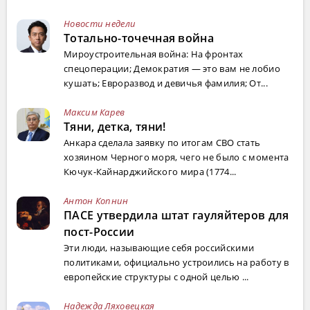
Новости недели
Тотально-точечная война
Мироустроительная война: На фронтах
спецоперации; Демократия — это вам не лобио
кушать; Евроразвод и девичья фамилия; От...
Максим Карев
Тяни, детка, тяни!
Анкара сделала заявку по итогам СВО стать
хозяином Черного моря, чего не было с момента
Кючук-Кайнарджийского мира (1774...
Антон Копнин
ПАСЕ утвердила штат гауляйтеров для
пост-России
Эти люди, называющие себя российскими
политиками, официально устроились на работу в
европейские структуры с одной целью ...
Надежда Ляховецкая