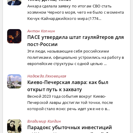
Анкара сделала заявку по итогам СВО стать
хозяином Черного моря, чего не было с момента
Кючук-Кайнарджийского мира (1774...
Антон Копнин
ПАСЕ утвердила штат гауляйтеров для
пост-России
Эти люди, называющие себя российскими
политиками, официально устроились на работу в
европейские структуры с одной целью ...
Надежда Ляховецкая
Киево-Печерская лавра: как был
открыт путь к захвату
Весной 2023 года события вокруг Киево-
Печерской лавры достигли той точки, после
которой стало ясно: речь идет уже не о в...
Владимир Колдин
Парадокс убыточных инвестиций