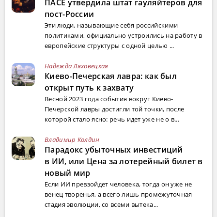
ПАСЕ утвердила штат гауляйтеров для
пост-России
Эти люди, называющие себя российскими
политиками, официально устроились на работу в
европейские структуры с одной целью ...
Надежда Ляховецкая
Киево-Печерская лавра: как был
открыт путь к захвату
Весной 2023 года события вокруг Киево-
Печерской лавры достигли той точки, после
которой стало ясно: речь идет уже не о в...
Владимир Колдин
Парадокс убыточных инвестиций
в ИИ, или Цена за лотерейный билет в
новый мир
Если ИИ превзойдет человека, тогда он уже не
венец творенья, а всего лишь промежуточная
стадия эволюции, со всеми вытека...