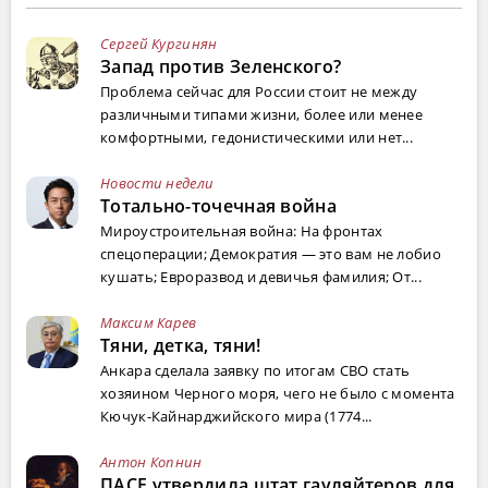
Сергей Кургинян
Запад против Зеленского?
Проблема сейчас для России стоит не между
различными типами жизни, более или менее
комфортными, гедонистическими или нет...
Новости недели
Тотально-точечная война
Мироустроительная война: На фронтах
спецоперации; Демократия — это вам не лобио
кушать; Евроразвод и девичья фамилия; От...
Максим Карев
Тяни, детка, тяни!
Анкара сделала заявку по итогам СВО стать
хозяином Черного моря, чего не было с момента
Кючук-Кайнарджийского мира (1774...
Антон Копнин
ПАСЕ утвердила штат гауляйтеров для