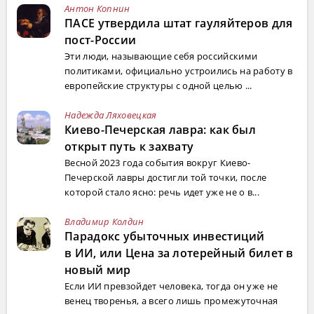
Антон Копнин
ПАСЕ утвердила штат гауляйтеров для
пост-России
Эти люди, называющие себя российскими
политиками, официально устроились на работу в
европейские структуры с одной целью ...
Надежда Ляховецкая
Киево-Печерская лавра: как был
открыт путь к захвату
Весной 2023 года события вокруг Киево-
Печерской лавры достигли той точки, после
которой стало ясно: речь идет уже не о в...
Владимир Колдин
Парадокс убыточных инвестиций
в ИИ, или Цена за лотерейный билет в
новый мир
Если ИИ превзойдет человека, тогда он уже не
венец творенья, а всего лишь промежуточная