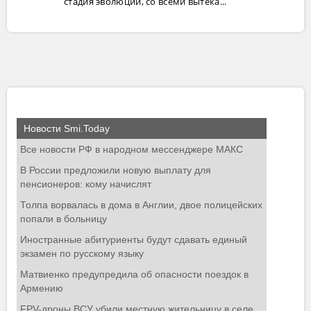
стадия эволюции, со всеми вытека...