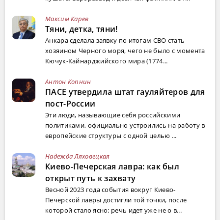
Максим Карев
Тяни, детка, тяни!
Анкара сделала заявку по итогам СВО стать
хозяином Черного моря, чего не было с момента
Кючук-Кайнарджийского мира (1774...
Антон Копнин
ПАСЕ утвердила штат гауляйтеров для
пост-России
Эти люди, называющие себя российскими
политиками, официально устроились на работу в
европейские структуры с одной целью ...
Надежда Ляховецкая
Киево-Печерская лавра: как был
открыт путь к захвату
Весной 2023 года события вокруг Киево-
Печерской лавры достигли той точки, после
которой стало ясно: речь идет уже не о в...