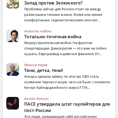
Запад против Зеленского?
Проблема сейчас для России стоит не между
различными типами жизни, более или менее
комфортными, гедонистическими или нет...
Новости недели
Тотально-точечная война
Мироустроительная война: На фронтах
спецоперации; Демократия — это вам не лобио
кушать; Евроразвод и девичья фамилия; От...
Максим Карев
Тяни, детка, тяни!
Анкара сделала заявку по итогам СВО стать
хозяином Черного моря, чего не было с момента
Кючук-Кайнарджийского мира (1774...
Антон Копнин
ПАСЕ утвердила штат гауляйтеров для
пост-России
Эти люди, называющие себя российскими