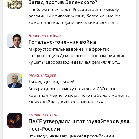
Запад против Зеленского?
Проблема сейчас для России стоит не между
различными типами жизни, более или менее
комфортными, гедонистическими или нет...
Новости недели
Тотально-точечная война
Мироустроительная война: На фронтах
спецоперации; Демократия — это вам не лобио
кушать; Евроразвод и девичья фамилия; От...
Максим Карев
Тяни, детка, тяни!
Анкара сделала заявку по итогам СВО стать
хозяином Черного моря, чего не было с момента
Кючук-Кайнарджийского мира (1774...
Антон Копнин
ПАСЕ утвердила штат гауляйтеров для
пост-России
Эти люди, называющие себя российскими