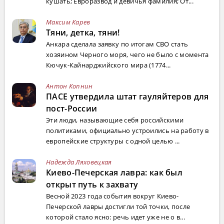
кушать; Евроразвод и девичья фамилия; От...
Максим Карев
Тяни, детка, тяни!
Анкара сделала заявку по итогам СВО стать
хозяином Черного моря, чего не было с момента
Кючук-Кайнарджийского мира (1774...
Антон Копнин
ПАСЕ утвердила штат гауляйтеров для
пост-России
Эти люди, называющие себя российскими
политиками, официально устроились на работу в
европейские структуры с одной целью ...
Надежда Ляховецкая
Киево-Печерская лавра: как был
открыт путь к захвату
Весной 2023 года события вокруг Киево-
Печерской лавры достигли той точки, после
которой стало ясно: речь идет уже не о в...