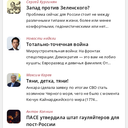
Сергей Кургинян
Запад против Зеленского?
Проблема сейчас для России стоит не между
различными типами жизни, более или менее
комфортными, гедонистическими или нет...
Новости недели
Тотально-точечная война
Мироустроительная война: На фронтах
спецоперации; Демократия — это вам не лобио
кушать; Евроразвод и девичья фамилия; От...
Максим Карев
Тяни, детка, тяни!
Анкара сделала заявку по итогам СВО стать
хозяином Черного моря, чего не было с момента
Кючук-Кайнарджийского мира (1774...
Антон Копнин
ПАСЕ утвердила штат гауляйтеров для
пост-России