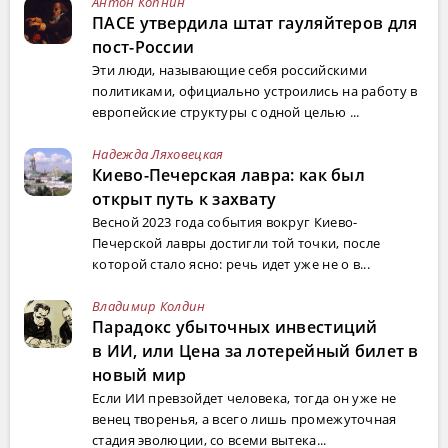
Антон Копнин
ПАСЕ утвердила штат гауляйтеров для
пост-России
Эти люди, называющие себя российскими
политиками, официально устроились на работу в
европейские структуры с одной целью ...
Надежда Ляховецкая
Киево-Печерская лавра: как был
открыт путь к захвату
Весной 2023 года события вокруг Киево-
Печерской лавры достигли той точки, после
которой стало ясно: речь идет уже не о в...
Владимир Колдин
Парадокс убыточных инвестиций
в ИИ, или Цена за лотерейный билет в
новый мир
Если ИИ превзойдет человека, тогда он уже не
венец творенья, а всего лишь промежуточная
стадия эволюции, со всеми вытека...