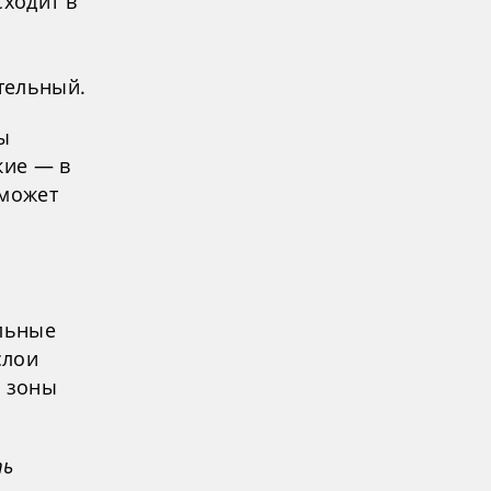
сходит в
тельный.
ы
кие — в
 может
альные
слои
е зоны
ть