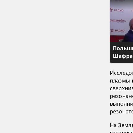
Польши
Шафран
Исследо
плазмы 
сверхни
резонан
выполни
резонат
На Земл
грозовы