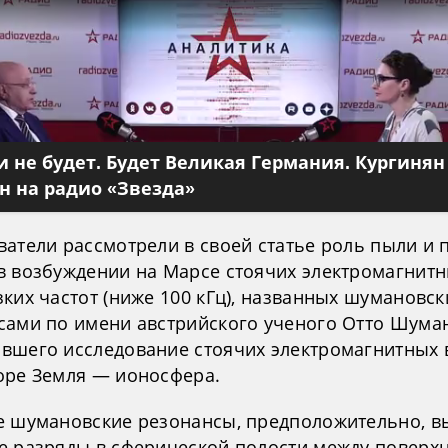
 не будет. Будет Великая Германия. Кургинян
 на радио «Звезда»
ватели рассмотрели в своей статье роль пыли и
в возбуждении на Марсе стоячих электромагнитн
зких частот (ниже 100 кГц), названных шумановс
сами по имени австрийского ученого Отто Шуман
вшего исследование стоячих электромагнитных 
оре Земля — ионосфера.
е шумановские резонансы, предположительно, 
е разряды в сферической полости между поверх