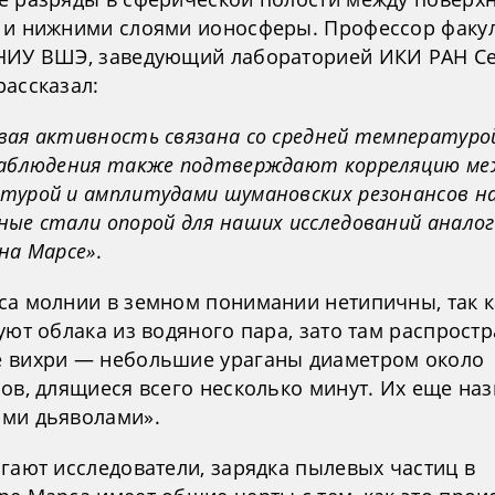
 и нижними слоями ионосферы. Профессор факу
НИУ ВШЭ, заведующий лабораторией ИКИ РАН С
рассказал:
вая активность связана со средней температуро
Наблюдения также подтверждают корреляцию ме
турой и амплитудами шумановских резонансов на
ные стали опорой для наших исследований анало
на Марсе»
.
са молнии в земном понимании нетипичны, так к
уют облака из водяного пара, зато там распрост
 вихри — небольшие ураганы диаметром около
ров, длящиеся всего несколько минут. Их еще на
ми дьяволами».
гают исследователи, зарядка пылевых частиц в