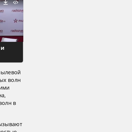
 и
 пылевой
ых волн
кими
а,
волн в
вызывают
ностью