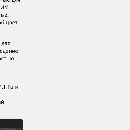
НИУ
ье,
ообщает
 для
ведение
остью
х
,1 Гц и
ей