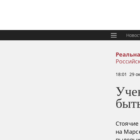
Новос
Реальна
Российск
18:01 29 о
Уче
быт
Стоячие
на Марс
пылевых