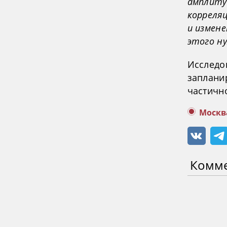
амплиту
корреля
и измене
этого н
Исследо
заплани
частичн
Москв
Комм