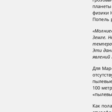
планеты
физики 
Попель 
«Молние
Земле. 
темпера
Эти дан
явлений 
Для Мар
отсутств
пылевые
100 мет
«пылевы
Как пола