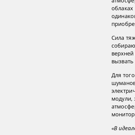
атмосфер
облаках
одинако
приобре
Сила тяж
собираю
верхней
вызвать
Для тог
шуманов
электри
модули,
атмосфе
монитор
«В идеал