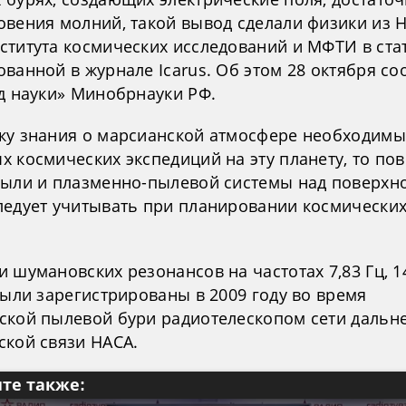
овения молний, такой вывод сделали физики из 
ститута космических исследований и МФТИ в стат
ванной в журнале Icarus. Об этом 28 октября с
од науки» Минобрнауки РФ.
ку знания о марсианской атмосфере необходимы
х космических экспедиций на эту планету, то по
пыли и плазменно-пылевой системы над поверхн
ледует учитывать при планировании космически
 шумановских резонансов на частотах 7,83 Гц, 14
были зарегистрированы в 2009 году во время
ской пылевой бури радиотелескопом сети дальн
ской связи НАСА.
те также: