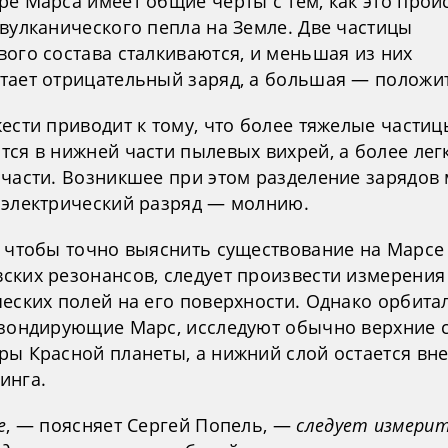
е Марса имеет общие черты с тем, как это прои
 вулканического пепла на Земле. Две частицы
вого состава сталкиваются, и меньшая из них
тает отрицательный заряд, а большая — положи
ести приводит к тому, что более тяжелые частиц
тся в нижней части пылевых вихрей, а более лег
 части. Возникшее при этом разделение зарядов
 электрический разряд — молнию.
о чтобы точно выяснить существование на Марсе
ских резонансов, следует произвести измерения
ческих полей на его поверхности. Однако орбит
 зондирующие Марс, исследуют обычно верхние 
ры Красной планеты, а нижний слой остается вн
инга.
е
, — поясняет Сергей Попель, —
следует измери