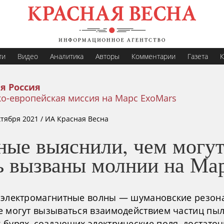
ти
Видео
Аналитика
Авторы
Комментарии
Газета
К
я Россия
о-европейская миссия на Марс ExoMars
ктября 2021
/ ИА Красная Весна
ные выяснили, чем могу
ь вызваны молнии на Ма
 электромагнитные волны — шумановские резо
е могут вызываться взаимодействием частиц пыл
 бурях, создающих электрические поля, достато