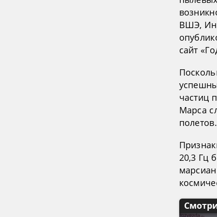
возникн
ВШЭ, Ин
опублико
сайт «Г
Посколь
успешны
частиц 
Марса с
полетов.
Признаки
20,3 Гц 
марсиан
космиче
Смотри