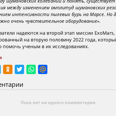
ду шумановских колебаний и понять, существует
ция между изменением амплитуд шумановских рез
нием интенсивности пылевых бурь на Марсе. Но 
ужно очень чувствительное оборудование»
.
ватели надеются на второй этап миссии ExoMars,
рованный на вторую половину 2022 года, которы
о помочь ученым в их исследованиях.
а
ентарии
Пока нет ни одного комментария