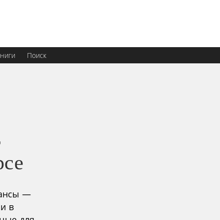
ниги
Поиск
т
рсе
нансы —
и в
чные для