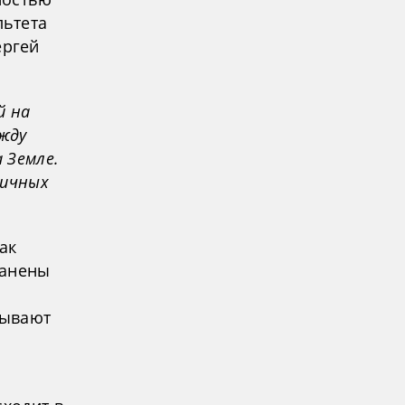
льтета
ергей
й на
жду
 Земле.
гичных
ак
ранены
зывают