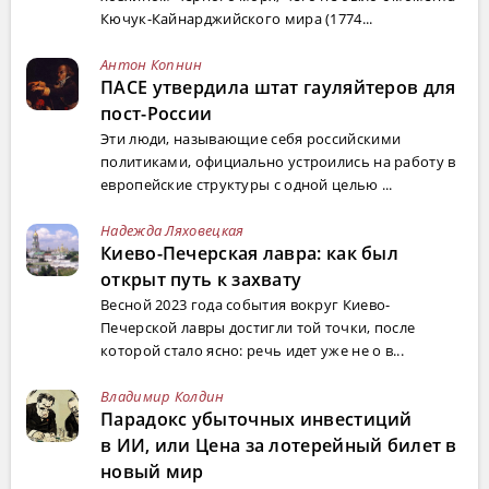
Кючук-Кайнарджийского мира (1774...
Антон Копнин
ПАСЕ утвердила штат гауляйтеров для
пост-России
Эти люди, называющие себя российскими
политиками, официально устроились на работу в
европейские структуры с одной целью ...
Надежда Ляховецкая
Киево-Печерская лавра: как был
открыт путь к захвату
Весной 2023 года события вокруг Киево-
Печерской лавры достигли той точки, после
которой стало ясно: речь идет уже не о в...
Владимир Колдин
Парадокс убыточных инвестиций
в ИИ, или Цена за лотерейный билет в
новый мир