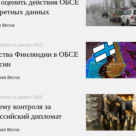
оценить действия ОБСЕ
кретных данных
я Весна
ствие в рамках ОБСЕ
ьства Финляндии в ОБСЕ
сии
ная Весна
ствие в рамках ОБСЕ
ему контроля за
ссийский дипломат
ная Весна