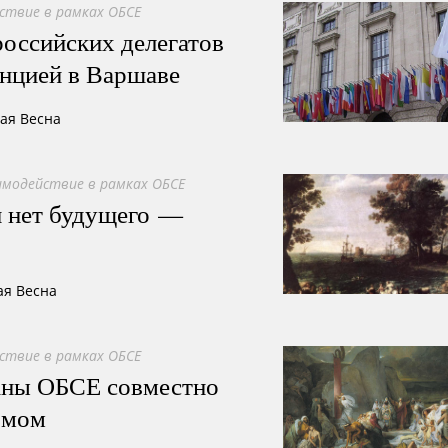
ствие в рамках ОБСЕ
оссийских делегатов
нцией в Варшаве
ная Весна
имодействие в рамках ОБСЕ
 нет будущего —
ая Весна
ствие в рамках ОБСЕ
раны ОБСЕ совместно
змом