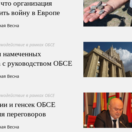
 что организация
ить войну в Европе
ная Весна
имодействие в рамках ОБСЕ
ы намеченных
а с руководством ОБСЕ
ная Весна
имодействие в рамках ОБСЕ
и и генсек ОБСЕ
ля переговоров
ная Весна