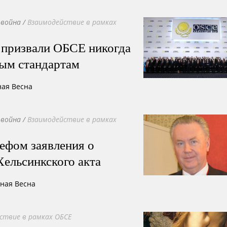
 война
/
Взаимодействие в рамках
 призвали ОБСЕ никогда
ным стандартам
ная Весна
 война
/
Взаимодействие в рамках
ефом заявления о
ельсинкского акта
сная Весна
ствие в рамках ОБСЕ