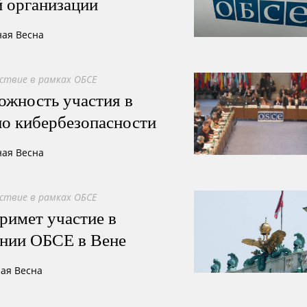
й организации
ная Весна
ствие в рамках ОБСЕ
ожность участия в
о кибербезопасности
ная Весна
ствие в рамках ОБСЕ
римет участие в
ании ОБСЕ в Вене
ная Весна