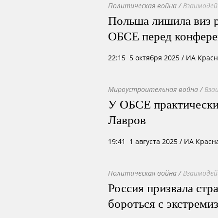
Политическая война
/
Взаимодей
Польша лишила виз р
ОБСЕ перед конфере
22:15 5 октября 2025
/ ИА Крас
Мироустроительная война
/
Вза
У ОБСЕ практически
Лавров
19:41 1 августа 2025
/ ИА Красн
Политическая война
/
Взаимодей
Россия призвала ст
бороться с экстреми