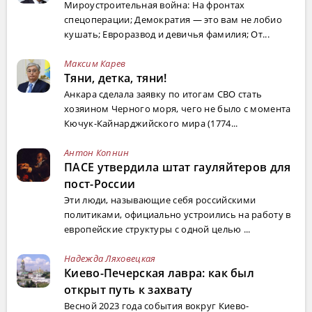
Мироустроительная война: На фронтах
спецоперации; Демократия — это вам не лобио
кушать; Евроразвод и девичья фамилия; От...
Максим Карев
Тяни, детка, тяни!
Анкара сделала заявку по итогам СВО стать
хозяином Черного моря, чего не было с момента
Кючук-Кайнарджийского мира (1774...
Антон Копнин
ПАСЕ утвердила штат гауляйтеров для
пост-России
Эти люди, называющие себя российскими
политиками, официально устроились на работу в
европейские структуры с одной целью ...
Надежда Ляховецкая
Киево-Печерская лавра: как был
открыт путь к захвату
Весной 2023 года события вокруг Киево-