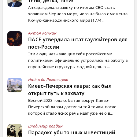
Тяни, детка, тяни!
Анкара сделала заявку по итогам СВО стать
хозяином Черного моря, чего не было с момента
Кючук-Кайнарджийского мира (1774...
Антон Копнин
ПАСЕ утвердила штат гауляйтеров для
пост-России
Эти люди, называющие себя российскими
политиками, официально устроились на работу в
европейские структуры с одной целью ...
Надежда Ляховецкая
Киево-Печерская лавра: как был
открыт путь к захвату
Весной 2023 года события вокруг Киево-
Печерской лавры достигли той точки, после
которой стало ясно: речь идет уже не о в...
Владимир Колдин
Парадокс убыточных инвестиций