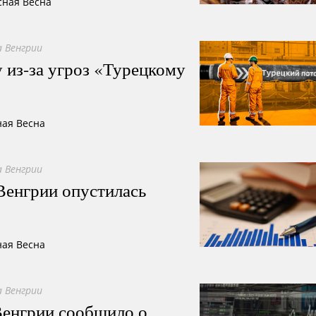
сная Весна
 Венгрии
у из-за угроз «Турецкому
ная Весна
 Венгрии
Венгрии опустилась
ная Весна
 Венгрии
Венгрии сообщило о