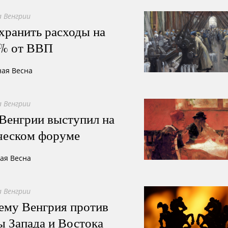
 Венгрии
хранить расходы на
2% от ВВП
ная Весна
 Венгрии
Венгрии выступил на
ческом форуме
ная Весна
 Венгрии
ему Венгрия против
ы Запада и Востока