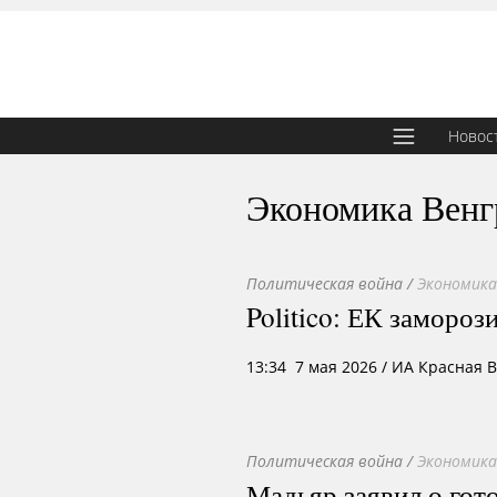
Новос
Экономика Вен
Политическая война
/
Экономика
Politico: ЕК заморо
13:34 7 мая 2026
/ ИА Красная 
Политическая война
/
Экономика
Мадьяр заявил о гот