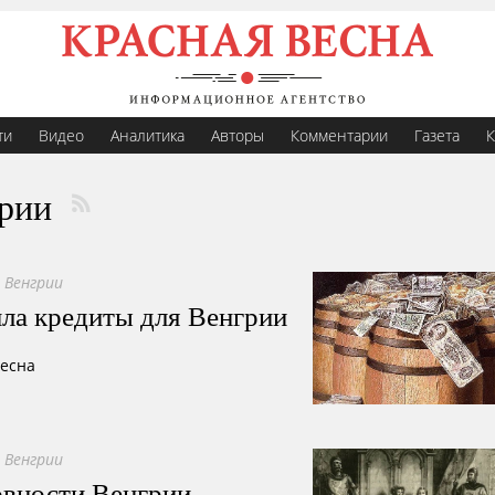
ти
Видео
Аналитика
Авторы
Комментарии
Газета
К
грии
 Венгрии
зила кредиты для Венгрии
Весна
 Венгрии
овности Венгрии