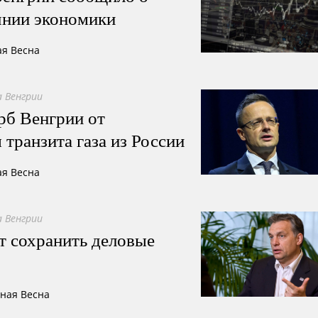
янии экономики
ая Весна
 Венгрии
рб Венгрии от
транзита газа из России
ая Весна
 Венгрии
т сохранить деловые
сная Весна