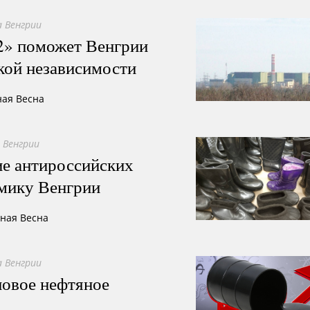
 Венгрии
2» поможет Венгрии
кой независимости
ная Весна
 Венгрии
ие антироссийских
омику Венгрии
сная Весна
 Венгрии
новое нефтяное