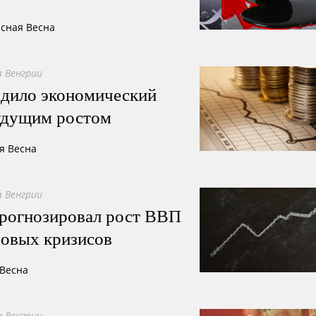
асная Весна
 Венгрии
ердило экономический
будущим ростом
я Весна
 Венгрии
прогнозировал рост ВВП
ровых кризисов
 Весна
 Венгрии