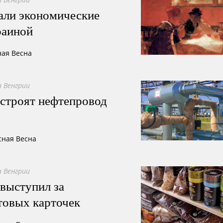
али экономические
раиной
ная Весна
 Венгрии
остроят нефтепровод
сная Весна
 Венгрии
выступил за
товых карточек