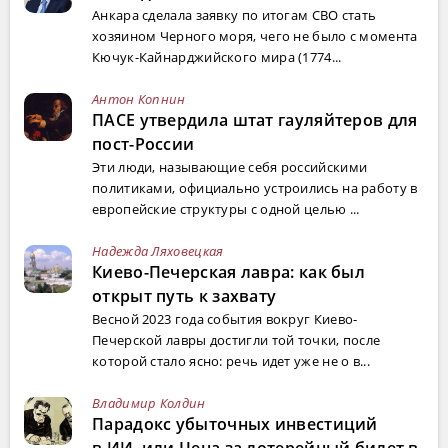
Анкара сделала заявку по итогам СВО стать
хозяином Черного моря, чего не было с момента
Кючук-Кайнарджийского мира (1774...
Антон Копнин
ПАСЕ утвердила штат гауляйтеров для
пост-России
Эти люди, называющие себя российскими
политиками, официально устроились на работу в
европейские структуры с одной целью ...
Надежда Ляховецкая
Киево-Печерская лавра: как был
открыт путь к захвату
Весной 2023 года события вокруг Киево-
Печерской лавры достигли той точки, после
которой стало ясно: речь идет уже не о в...
Владимир Колдин
Парадокс убыточных инвестиций
в ИИ, или Цена за лотерейный билет в