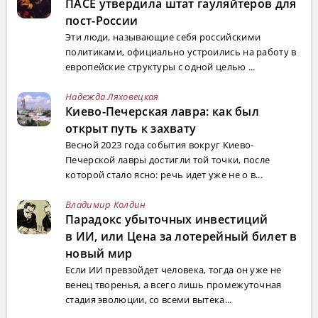
ПАСЕ утвердила штат гауляйтеров для
пост-России
Эти люди, называющие себя российскими
политиками, официально устроились на работу в
европейские структуры с одной целью ...
Надежда Ляховецкая
Киево-Печерская лавра: как был
открыт путь к захвату
Весной 2023 года события вокруг Киево-
Печерской лавры достигли той точки, после
которой стало ясно: речь идет уже не о в...
Владимир Колдин
Парадокс убыточных инвестиций
в ИИ, или Цена за лотерейный билет в
новый мир
Если ИИ превзойдет человека, тогда он уже не
венец творенья, а всего лишь промежуточная
стадия эволюции, со всеми вытека...