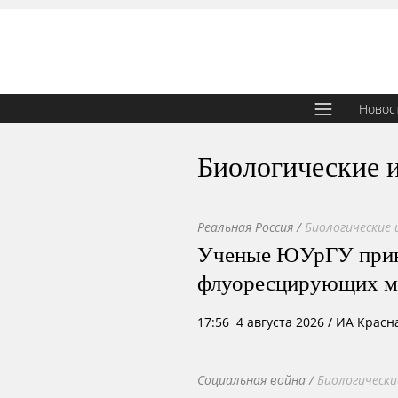
Новос
Биологические 
Реальная Россия
/
Биологические 
Ученые ЮУрГУ приня
флуоресцирующих ме
17:56 4 августа 2026
/ ИА Красн
Социальная война
/
Биологически