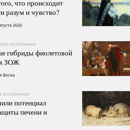
ого, что происходит
ти разум и чувство?
вгуста 2026
ские исследования
ые гибриды фиолетовой
ля ЗОЖ
я Весна
е исследования
или потенциал
ащиты печени и