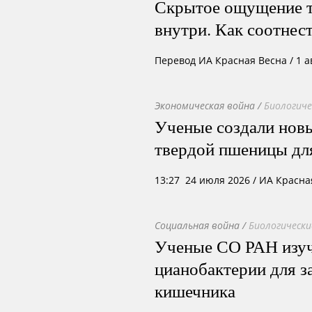
Скрытое ощущение т
внутри. Как соотнес
Перевод
ИА Красная Весна
/
1 а
Экономическая война
/
Биологиче
Ученые создали нов
твердой пшеницы д
13:27 24 июля 2026
/ ИА Красна
Социальная война
/
Биологически
Ученые СО РАН изуч
цианобактерии для з
кишечника