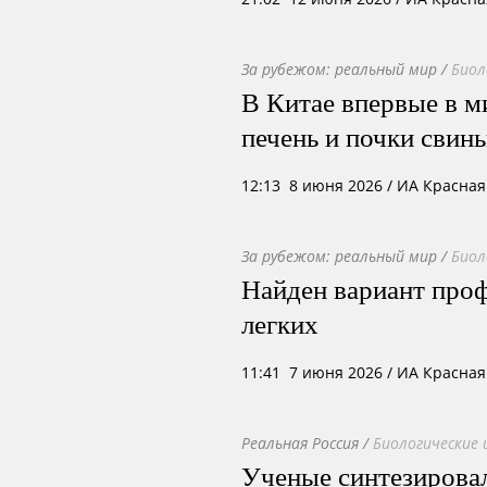
За рубежом: реальный мир
/
Биол
В Китае впервые в м
печень и почки свин
12:13 8 июня 2026
/ ИА Красная
За рубежом: реальный мир
/
Биол
Найден вариант проф
легких
11:41 7 июня 2026
/ ИА Красная
Реальная Россия
/
Биологические 
Ученые синтезирова