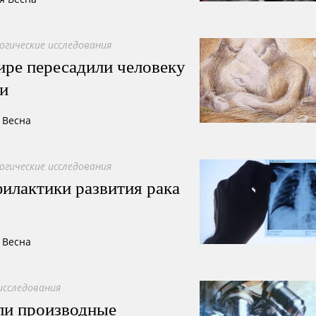
огические исследования
ире пересадили человеку
ьи
 Весна
огические исследования
илактики развития рака
 Весна
исследования
ли производные