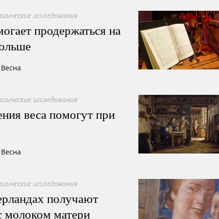
огические исследования
огает продержаться на
дольше
 Весна
огические исследования
ния веса помогут при
 Весна
огические исследования
ерландах получают
с молоком матери