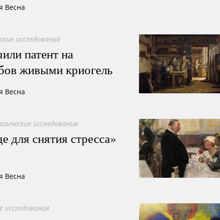
я Весна
ские исследования
ли патент на
бов живыми криогель
я Весна
огические исследования
е для снятия стресса»
я Весна
е исследования