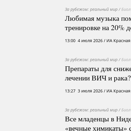
За рубежом: реальный мир
/
Биол
Любимая музыка пом
тренировке на 20% 
13:00 4 июля 2026
/ ИА Красная
За рубежом: реальный мир
/
Биол
Препараты для сниже
лечении ВИЧ и рака?
13:27 3 июля 2026
/ ИА Красная
За рубежом: реальный мир
/
Биол
Все младенцы в Нид
«вечные химикаты» 