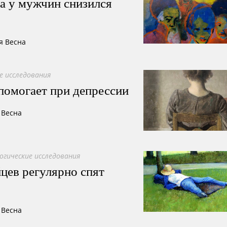
а у мужчин снизился
я Весна
е исследования
 помогает при депрессии
 Весна
огические исследования
йцев регулярно спят
 Весна