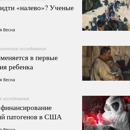
 идти «налево»? Ученые
я Весна
огические исследования
 меняется в первые
ия ребенка
я Весна
е исследования
 финансирование
ий патогенов в США
я Весна