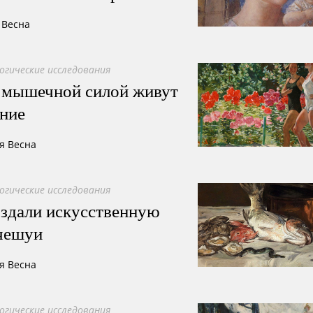
 Весна
огические исследования
 мышечной силой живут
ние
я Весна
огические исследования
оздали искусственную
 чешуи
я Весна
огические исследования