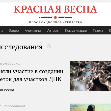
ти
Видео
Аналитика
Авторы
Комментарии
Газета
К
исследования
исследования
ли участие в создании
ток для участков ДНК
ая Весна
е исследования