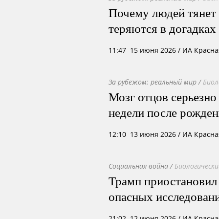
Почему людей тянет
теряются в догадках
11:47 15 июня 2026
/ ИА Красна
За рубежом: реальный мир
/
Биол
Мозг отцов серьезно
недели после рожден
12:10 13 июня 2026
/ ИА Красна
Социальная война
/
Биологически
Трамп приостановил
опасных исследован
21:02 12 июня 2026
/ ИА Красна