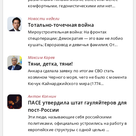
комфортными, гедонистическими или нет...
Новости недели
Тотально-точечная война
Мироустроительная война: На фронтах
спецоперации; Демократия — это вам не лобио
кушать; Евроразвод и девичья фамилия; От...
Максим Карев
Тяни, детка, тяни!
Анкара сделала заявку по итогам СВО стать
хозяином Черного моря, чего не было с момента
Кючук-Кайнарджийского мира (1774...
Антон Копнин
ПАСЕ утвердила штат гауляйтеров для
пост-России
Эти люди, называющие себя российскими
политиками, официально устроились на работу в
европейские структуры с одной целью ...