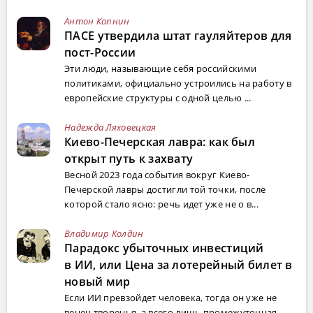
Антон Копнин
ПАСЕ утвердила штат гауляйтеров для
пост-России
Эти люди, называющие себя российскими
политиками, официально устроились на работу в
европейские структуры с одной целью ...
Надежда Ляховецкая
Киево-Печерская лавра: как был
открыт путь к захвату
Весной 2023 года события вокруг Киево-
Печерской лавры достигли той точки, после
которой стало ясно: речь идет уже не о в...
Владимир Колдин
Парадокс убыточных инвестиций
в ИИ, или Цена за лотерейный билет в
новый мир
Если ИИ превзойдет человека, тогда он уже не
венец творенья, а всего лишь промежуточная