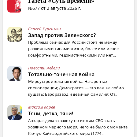
Газета «Суть времени»
№677 от 2 августа 2026 г.
Сергей Кургинян
Запад против Зеленского?
Проблема сейчас для России стоит не между
различными типами жизни, более или менее
комфортными, гедонистическими или нет...
Новости недели
Тотально-точечная война
Мироустроительная война: На фронтах
спецоперации; Демократия — это вам не лобио
кушать; Евроразвод и девичья фамилия; От...
Максим Карев
Тяни, детка, тяни!
Анкара сделала заявку по итогам СВО стать
хозяином Черного моря, чего не было с момента
Кючук-Кайнарджийского мира (1774...