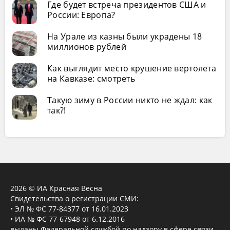
Где будет встреча президентов США и
России: Европа?
На Урале из казны были украдены 18
миллионов рублей
Как выглядит место крушение вертолета
на Кавказе: смотреть
Такую зиму в России никто не ждал: как
так?!
2026 © ИА Красная Весна
Свидетельства о регистрации СМИ:
• ЭЛ № ФС 77-84377 от 16.01.2023
• ИА № ФС 77-67948 от 6.12.2016
выданы Федеральной службой по надзору в сфере связи,