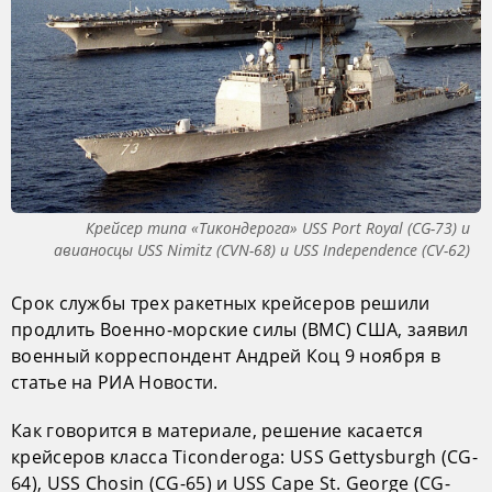
Крейсер типа «Тикондерога» USS Port Royal (CG-73) и
авианосцы USS Nimitz (CVN-68) и USS Independence (CV-62)
Срок службы трех ракетных крейсеров решили
продлить Военно-морские силы (ВМС) США, заявил
военный корреспондент Андрей Коц 9 ноября в
статье на РИА Новости.
Как говорится в материале, решение касается
крейсеров класса Ticonderoga: USS Gettysburgh (CG-
64), USS Chosin (CG-65) и USS Cape St. George (CG-