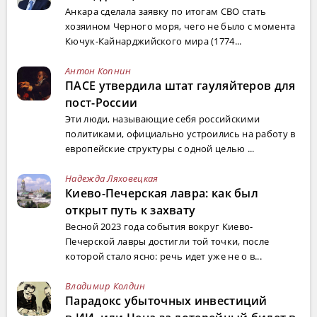
Анкара сделала заявку по итогам СВО стать
хозяином Черного моря, чего не было с момента
Кючук-Кайнарджийского мира (1774...
Антон Копнин
ПАСЕ утвердила штат гауляйтеров для
пост-России
Эти люди, называющие себя российскими
политиками, официально устроились на работу в
европейские структуры с одной целью ...
Надежда Ляховецкая
Киево-Печерская лавра: как был
открыт путь к захвату
Весной 2023 года события вокруг Киево-
Печерской лавры достигли той точки, после
которой стало ясно: речь идет уже не о в...
Владимир Колдин
Парадокс убыточных инвестиций