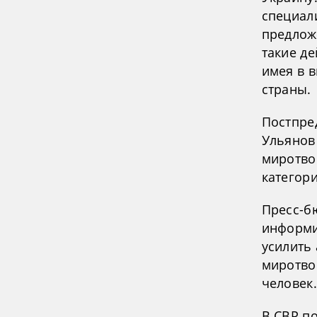
специал
предлож
такие д
имея в 
страны.
Постпре
Ульянов 
миротво
категор
Пресс-б
информи
усилить
миротво
человек.
В СВР по