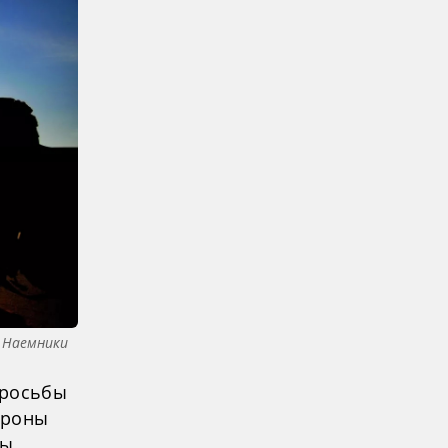
Наемники
просьбы
ороны
ы,