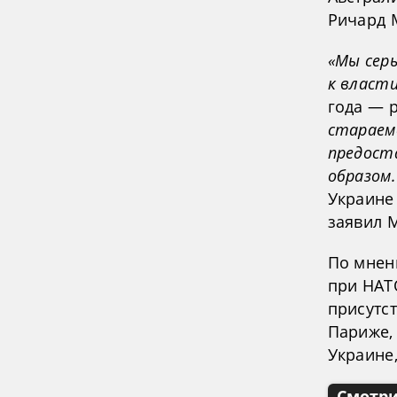
Ричард М
«Мы сер
к власт
года — 
стараем
предост
образом.
Украине
заявил 
По мнен
при НАТ
присутст
Париже,
Украине