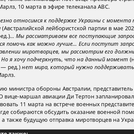
арлз, 10 марта в эфире телеканала ABC.
ьезно относимся к поддержке Украины с момента 
и
(Австралийской лейбористской партии в мае 20
ред.)…
Мы рассматриваем все поступающие запро
ся помочь как можно лучше… Если поступит запро
авлении миротворцев, мы рассмотрим его должн
 Но я хочу подчеркнуть, что на данный момент
(
 — ред.)
нет мира, который нужно поддерживать
Марлз.
ию министра обороны Австралии, представитель
О вице-маршал авиации Ди Тертон запланировал
вовать 11 марта на встрече военных представит
 где собираются обсудить оказание военной по
, а также будущую отправка миротворцев на Укра