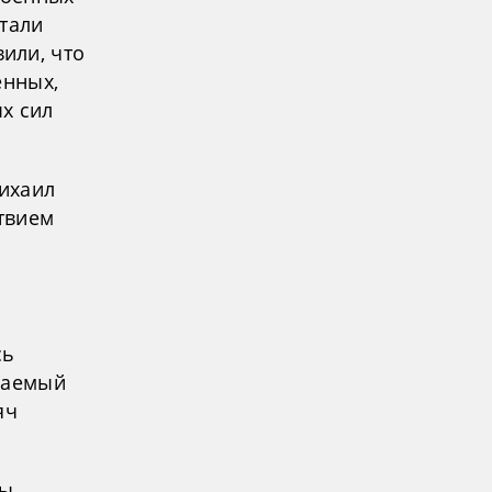
тали
или, что
енных,
х сил
ихаил
ствием
сь
ваемый
яч
ы.