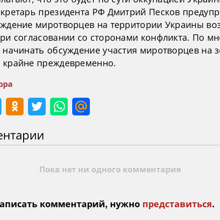
екретарь президента РФ Дмитрий Песков предупр
ождение миротворцев на территории Украины в
при согласовании со сторонами конфликта. По м
, начинать обсуждение участия миротворцев на 
 крайне преждевременно.
рра
ентарии
Пока нет ни одного комментария
аписать комментарий, нужно
представиться
.