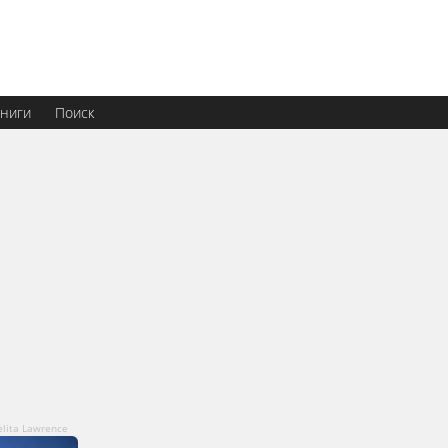
ниги
Поиск
elita Lawrence