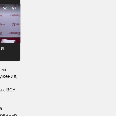
 и
ией
ужения,
ых ВСУ.
и
а
военных