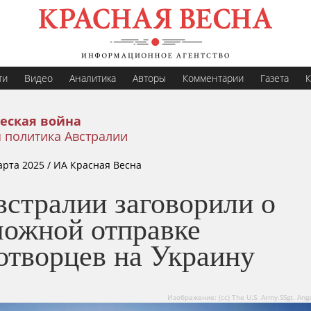
ти
Видео
Аналитика
Авторы
Комментарии
Газета
К
еская война
 политика Австралии
арта 2025
/ ИА Красная Весна
встралии заговорили о
можной отправке
отворцев на Украину
Изображение: (сс) The U.S. Army.SSgt. Ang