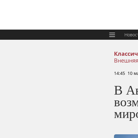
Новос
Классич
Внешняя
14:45 10 м
В А
воз
мир