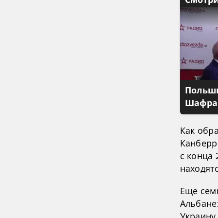
Смотри
Польши
Шафран
Как обр
Канберр
с конца
находят
Еще сем
Альбане
Украину