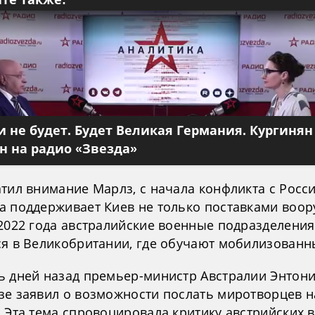
те также:
 не будет. Будет Великая Германия. Кургинян
 на радио «Звезда»
атил внимание Марлз, с начала конфликта с Росс
а поддерживает Киев не только поставками воор
 2022 года австралийские военные подразделения
ся в Великобритании, где обучают мобилизованн
ь дней назад премьер-министр Австралии Энтон
зе заявил о возможности послать миротворцев н
. Эта тема спровоцировала критику австрийских 