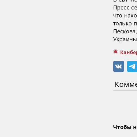
Пресс-с
что нах
только 
Пескова
Украины
Канбе
Комм
Чтобы н