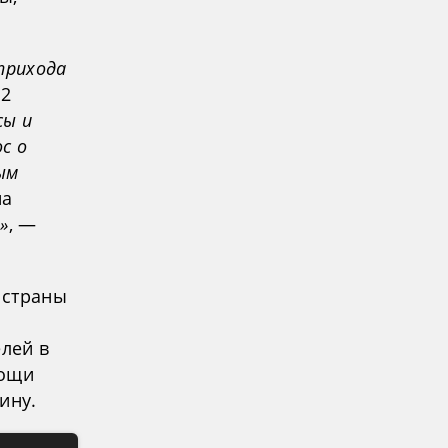
прихода
22
сы и
с о
ым
на
»
, —
 страны
елей в
мощи
ину.