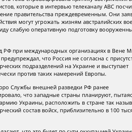
истов, которые в интервью телеканалу ABC посчи
ение правительства преждевременным. Они заяв
ействия могут угрожать жизням австралийских во
виду слабую оперативную подготовку вооруженны
д РФ при международных организациях в Вене М
предупреждал, что Россия не согласна с присут
рческих подразделений на Украине и выступает
ически против таких намерений Европы.
юро Службы внешней разведки РФ ранее
ровало, что западные страны планируют, пытая
 армию Украины, расположить в стране так назы
рческий состав войск, приблизительно в 100 тыс
лагают, что это будет по сути оккупацией Украин