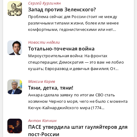
Сергей Кургинян
Запад против Зеленского?
Проблема сейчас для России стоит не между
различными типами жизни, более или менее
комфортными, гедонистическими или нет...
Новости недели
Тотально-точечная война
Мироустроительная война: На фронтах
спецоперации; Демократия — это вам не лобио
кушать; Евроразвод и девичья фамилия; От...
Максим Карев
Тяни, детка, тяни!
Анкара сделала заявку по итогам СВО стать
хозяином Черного моря, чего не было с момента
Кючук-Кайнарджийского мира (1774...
Антон Копнин
ПАСЕ утвердила штат гауляйтеров для
пост-России