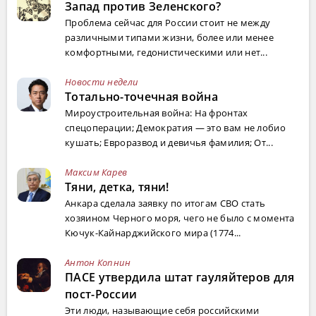
Запад против Зеленского?
Проблема сейчас для России стоит не между
различными типами жизни, более или менее
комфортными, гедонистическими или нет...
Новости недели
Тотально-точечная война
Мироустроительная война: На фронтах
спецоперации; Демократия — это вам не лобио
кушать; Евроразвод и девичья фамилия; От...
Максим Карев
Тяни, детка, тяни!
Анкара сделала заявку по итогам СВО стать
хозяином Черного моря, чего не было с момента
Кючук-Кайнарджийского мира (1774...
Антон Копнин
ПАСЕ утвердила штат гауляйтеров для
пост-России
Эти люди, называющие себя российскими