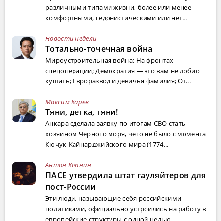
различными типами жизни, более или менее
комфортными, гедонистическими или нет...
Новости недели
Тотально-точечная война
Мироустроительная война: На фронтах
спецоперации; Демократия — это вам не лобио
кушать; Евроразвод и девичья фамилия; От...
Максим Карев
Тяни, детка, тяни!
Анкара сделала заявку по итогам СВО стать
хозяином Черного моря, чего не было с момента
Кючук-Кайнарджийского мира (1774...
Антон Копнин
ПАСЕ утвердила штат гауляйтеров для
пост-России
Эти люди, называющие себя российскими
политиками, официально устроились на работу в
европейские структуры с одной целью ...