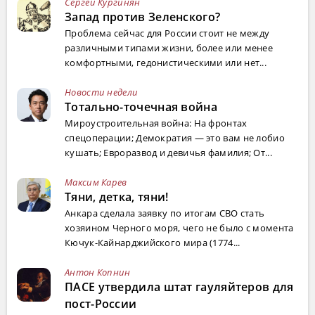
Сергей Кургинян
Запад против Зеленского?
Проблема сейчас для России стоит не между
различными типами жизни, более или менее
комфортными, гедонистическими или нет...
Новости недели
Тотально-точечная война
Мироустроительная война: На фронтах
спецоперации; Демократия — это вам не лобио
кушать; Евроразвод и девичья фамилия; От...
Максим Карев
Тяни, детка, тяни!
Анкара сделала заявку по итогам СВО стать
хозяином Черного моря, чего не было с момента
Кючук-Кайнарджийского мира (1774...
Антон Копнин
ПАСЕ утвердила штат гауляйтеров для
пост-России