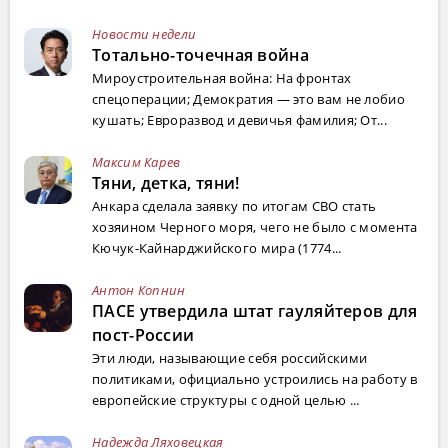
Новости недели
Тотально-точечная война
Мироустроительная война: На фронтах
спецоперации; Демократия — это вам не лобио
кушать; Евроразвод и девичья фамилия; От...
Максим Карев
Тяни, детка, тяни!
Анкара сделала заявку по итогам СВО стать
хозяином Черного моря, чего не было с момента
Кючук-Кайнарджийского мира (1774...
Антон Копнин
ПАСЕ утвердила штат гауляйтеров для
пост-России
Эти люди, называющие себя российскими
политиками, официально устроились на работу в
европейские структуры с одной целью ...
Надежда Ляховецкая