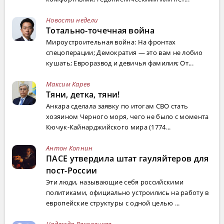
Новости недели
Тотально-точечная война
Мироустроительная война: На фронтах
спецоперации; Демократия — это вам не лобио
кушать; Евроразвод и девичья фамилия; От...
Максим Карев
Тяни, детка, тяни!
Анкара сделала заявку по итогам СВО стать
хозяином Черного моря, чего не было с момента
Кючук-Кайнарджийского мира (1774...
Антон Копнин
ПАСЕ утвердила штат гауляйтеров для
пост-России
Эти люди, называющие себя российскими
политиками, официально устроились на работу в
европейские структуры с одной целью ...
Надежда Ляховецкая