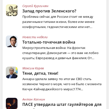
Сергей Кургинян
Запад против Зеленского?
Проблема сейчас для России стоит не между
различными типами жизни, более или менее
комфортными, гедонистическими или нет...
Новости недели
Тотально-точечная война
Мироустроительная война: На фронтах
спецоперации; Демократия — это вам не лобио
кушать; Евроразвод и девичья фамилия; От...
Максим Карев
Тяни, детка, тяни!
Анкара сделала заявку по итогам СВО стать
хозяином Черного моря, чего не было с момента
Кючук-Кайнарджийского мира (1774...
Антон Копнин
ПАСЕ утвердила штат гауляйтеров для