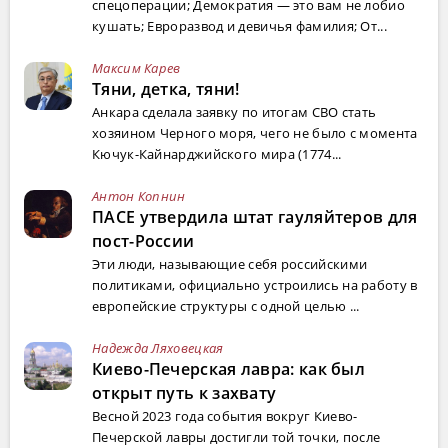
спецоперации; Демократия — это вам не лобио
кушать; Евроразвод и девичья фамилия; От...
Максим Карев
Тяни, детка, тяни!
Анкара сделала заявку по итогам СВО стать
хозяином Черного моря, чего не было с момента
Кючук-Кайнарджийского мира (1774...
Антон Копнин
ПАСЕ утвердила штат гауляйтеров для
пост-России
Эти люди, называющие себя российскими
политиками, официально устроились на работу в
европейские структуры с одной целью ...
Надежда Ляховецкая
Киево-Печерская лавра: как был
открыт путь к захвату
Весной 2023 года события вокруг Киево-
Печерской лавры достигли той точки, после