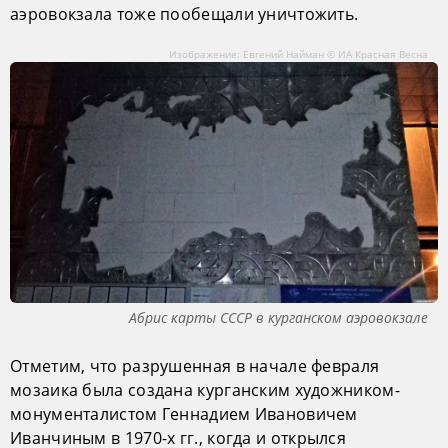
аэровокзала тоже пообещали уничтожить.
Изображение: Евгений Найман © ИА Красная Весна
Абрис карты СССР в курганском аэровокзале
Отметим, что разрушенная в начале февраля
мозаика была создана курганским художником-
монументалистом Геннадием Ивановичем
Иванчиным в 1970-х гг., когда и открылся