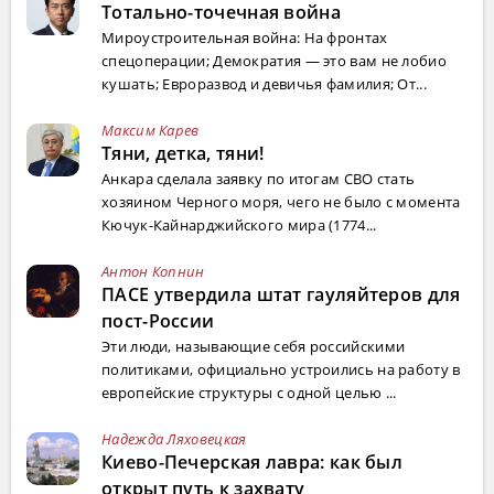
Тотально-точечная война
Мироустроительная война: На фронтах
спецоперации; Демократия — это вам не лобио
кушать; Евроразвод и девичья фамилия; От...
Максим Карев
Тяни, детка, тяни!
Анкара сделала заявку по итогам СВО стать
хозяином Черного моря, чего не было с момента
Кючук-Кайнарджийского мира (1774...
Антон Копнин
ПАСЕ утвердила штат гауляйтеров для
пост-России
Эти люди, называющие себя российскими
политиками, официально устроились на работу в
европейские структуры с одной целью ...
Надежда Ляховецкая
Киево-Печерская лавра: как был
открыт путь к захвату