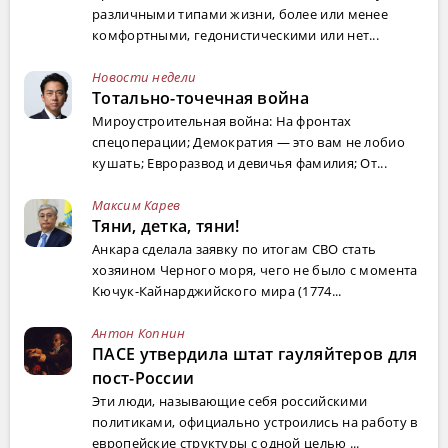
различными типами жизни, более или менее
комфортными, гедонистическими или нет...
Новости недели
Тотально-точечная война
Мироустроительная война: На фронтах
спецоперации; Демократия — это вам не лобио
кушать; Евроразвод и девичья фамилия; От...
Максим Карев
Тяни, детка, тяни!
Анкара сделала заявку по итогам СВО стать
хозяином Черного моря, чего не было с момента
Кючук-Кайнарджийского мира (1774...
Антон Копнин
ПАСЕ утвердила штат гауляйтеров для
пост-России
Эти люди, называющие себя российскими
политиками, официально устроились на работу в
европейские структуры с одной целью ...