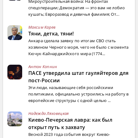
Мироустроительная война: На фронтах
спецоперации; Демократия — это вам не лобио
кушать; Евроразвод и девичья фамилия; От...
Максим Карев
Тяни, детка, тяни!
Анкара сделала заявку по итогам СВО стать
хозяином Черного моря, чего не было с момента
Кючук-Кайнарджийского мира (1774...
Антон Копнин
ПАСЕ утвердила штат гауляйтеров для
пост-России
Эти люди, называющие себя российскими
политиками, официально устроились на работу в
европейские структуры с одной целью ...
Надежда Ляховецкая
Киево-Печерская лавра: как был
открыт путь к захвату
Весной 2023 года события вокруг Киево-