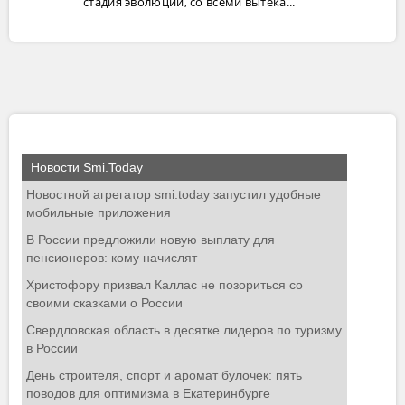
стадия эволюции, со всеми вытека...