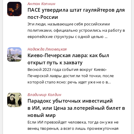
Антон Копнин
ПАСЕ утвердила штат гауляйтеров для
пост-России
Эти люди, называющие себя российскими
политиками, официально устроились на работу в
европейские структуры с одной целью ...
Надежда Ляховецкая
Киево-Печерская лавра: как был
открыт путь к захвату
Весной 2023 года события вокруг Киево-
Печерской лавры достигли той точки, после
которой стало ясно: речь идет уже не о в...
Владимир Колдин
Парадокс убыточных инвестиций
в ИИ, или Цена за лотерейный билет в
новый мир
Если ИИ превзойдет человека, тогда он уже не
венец творенья, а всего лишь промежуточная