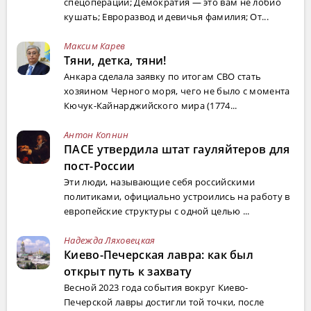
спецоперации; Демократия — это вам не лобио
кушать; Евроразвод и девичья фамилия; От...
Максим Карев
Тяни, детка, тяни!
Анкара сделала заявку по итогам СВО стать
хозяином Черного моря, чего не было с момента
Кючук-Кайнарджийского мира (1774...
Антон Копнин
ПАСЕ утвердила штат гауляйтеров для
пост-России
Эти люди, называющие себя российскими
политиками, официально устроились на работу в
европейские структуры с одной целью ...
Надежда Ляховецкая
Киево-Печерская лавра: как был
открыт путь к захвату
Весной 2023 года события вокруг Киево-
Печерской лавры достигли той точки, после