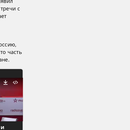
аявил
стречи с
ает
оссию,
что часть
ане.
 и