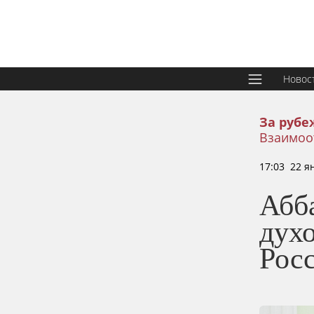
Новос
За рубе
Взаимоо
17:03 22 я
Абб
дух
Рос