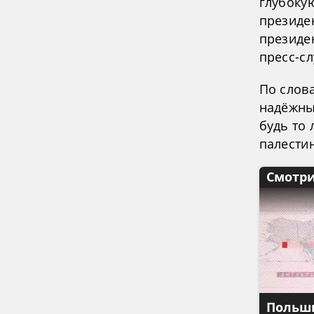
глубоку
президен
президе
пресс-сл
По слова
надёжны
будь то 
палестин
Смотри
Польши