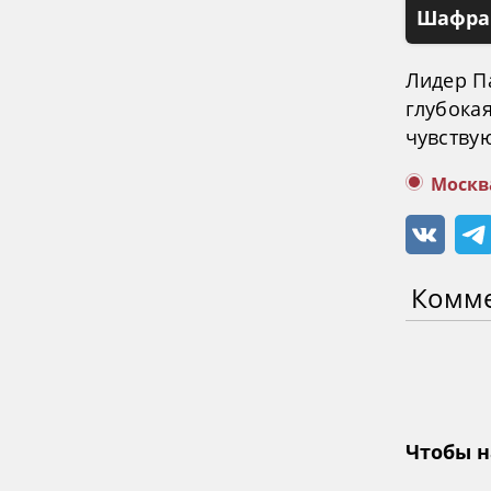
Шафран
Лидер П
глубокая
чувствую
Москв
Комм
Чтобы н