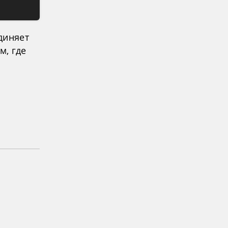
диняет
м, где