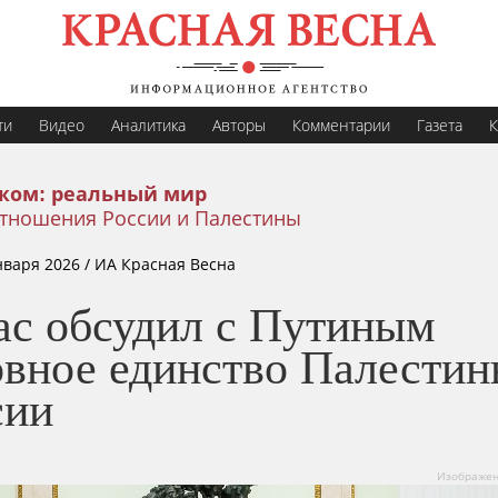
ти
Видео
Аналитика
Авторы
Комментарии
Газета
К
жом: реальный мир
тношения России и Палестины
нваря 2026
/ ИА Красная Весна
ас обсудил с Путиным
овное единство Палестин
сии
Изображени