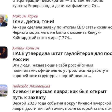
спецоперации; Демократия — это вам не лобио
кушать; Евроразвод и девичья фамилия; От...
Максим Карев
Тяни, детка, тяни!
Анкара сделала заявку по итогам СВО стать хозяин
Черного моря, чего не было с момента Кючук-
Кайнарджийского мира (1774...
Антон Копнин
ПАСЕ утвердила штат гауляйтеров для пос
России
Эти люди, называющие себя российскими
политиками, официально устроились на работу в
европейские структуры с одной целью ...
Надежда Ляховецкая
Киево-Печерская лавра: как был открыт
путь к захвату
Весной 2023 года события вокруг Киево-Печерской
лавры достигли той точки, после которой стало ясн