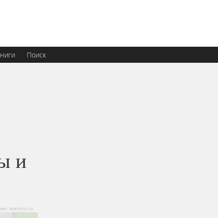
ниги
Поиск
ы и
е: kremlin.ru