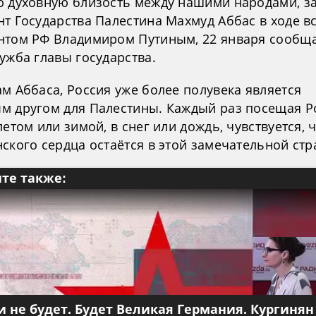
ю духовную близость между нашими народами, з
т Государства Палестина Махмуд Аббас в ходе в
нтом РФ Владимиром Путиным, 22 января сообщ
ужба главы государства.
м Аббаса, Россия уже более полувека является
м другом для Палестины. Каждый раз посещая Р
летом или зимой, в снег или дождь, чувствуется, 
ского сердца остаётся в этой замечательной стр
те также:
 не будет. Будет Великая Германия. Кургинян