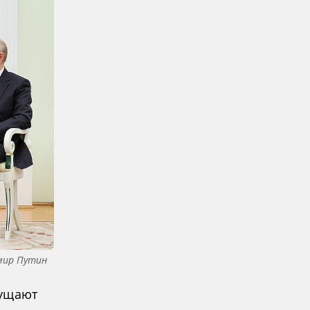
мир Путин
щущают