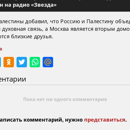
 на радио «Звезда»
алестины добавил, что Россию и Палестину объе
 духовная связь, а Москва является вторым домо
тся близкие друзья.
а
ентарии
Пока нет ни одного комментария
аписать комментарий, нужно
представиться
.