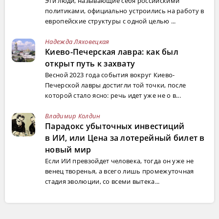
Эти люди, называющие себя российскими
политиками, официально устроились на работу в
европейские структуры с одной целью ...
Надежда Ляховецкая
Киево-Печерская лавра: как был
открыт путь к захвату
Весной 2023 года события вокруг Киево-
Печерской лавры достигли той точки, после
которой стало ясно: речь идет уже не о в...
Владимир Колдин
Парадокс убыточных инвестиций
в ИИ, или Цена за лотерейный билет в
новый мир
Если ИИ превзойдет человека, тогда он уже не
венец творенья, а всего лишь промежуточная
стадия эволюции, со всеми вытека...