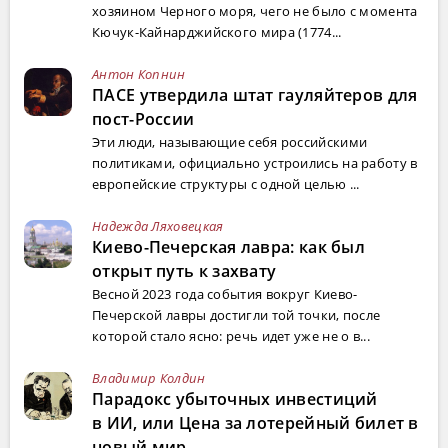
хозяином Черного моря, чего не было с момента
Кючук-Кайнарджийского мира (1774...
Антон Копнин
ПАСЕ утвердила штат гауляйтеров для
пост-России
Эти люди, называющие себя российскими
политиками, официально устроились на работу в
европейские структуры с одной целью ...
Надежда Ляховецкая
Киево-Печерская лавра: как был
открыт путь к захвату
Весной 2023 года события вокруг Киево-
Печерской лавры достигли той точки, после
которой стало ясно: речь идет уже не о в...
Владимир Колдин
Парадокс убыточных инвестиций
в ИИ, или Цена за лотерейный билет в
новый мир