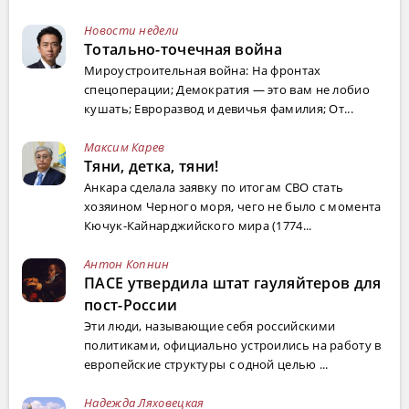
Новости недели
Тотально-точечная война
Мироустроительная война: На фронтах
спецоперации; Демократия — это вам не лобио
кушать; Евроразвод и девичья фамилия; От...
Максим Карев
Тяни, детка, тяни!
Анкара сделала заявку по итогам СВО стать
хозяином Черного моря, чего не было с момента
Кючук-Кайнарджийского мира (1774...
Антон Копнин
ПАСЕ утвердила штат гауляйтеров для
пост-России
Эти люди, называющие себя российскими
политиками, официально устроились на работу в
европейские структуры с одной целью ...
Надежда Ляховецкая