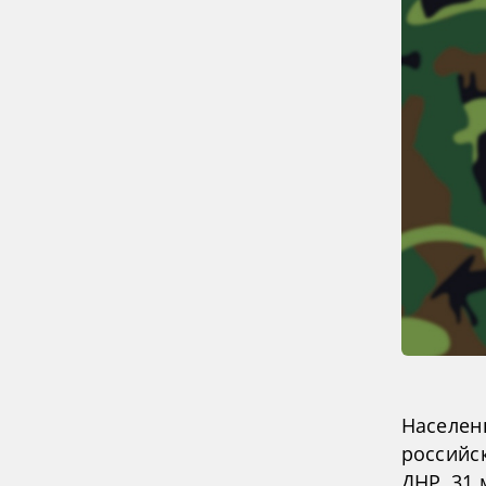
Населен
российс
ДНР, 31