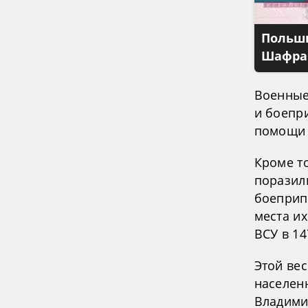
Польши
Шафран
Военные
и боепри
помощи 
Кроме то
поразил
боеприп
места и
ВСУ в 1
Этой ве
населенн
Владими