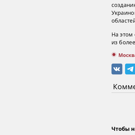
создани
Украино
областей
На этом
из более
Москв
Комм
Чтобы н