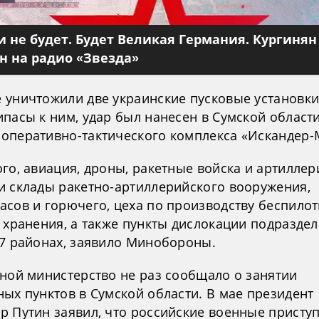
 не будет. Будет Великая Германия. Кургинян
 на радио «Звезда»
 уничтожили две украинские пусковые установк
пасы к ним, удар был нанесен в Сумской област
оперативно-тактического комплекса «Искандер-
го, авиация, дроны, ракетные войска и артиллер
и склады ракетно-артиллерийского вооружения,
асов и горючего, цеха по производству беспилот
х хранения, а также пункты дислокации подразде
47 районах, заявило Минобороны.
сной министерство не раз сообщало о занятии
ых пунктов в Сумской области. В мае президент
р Путин заявил, что российские военные приступ