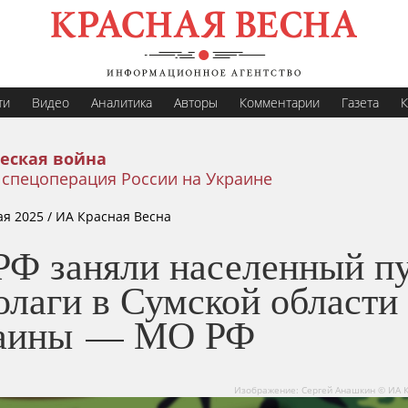
ти
Видео
Аналитика
Авторы
Комментарии
Газета
К
еская война
 спецоперация России на Украине
ая 2025
/ ИА Красная Весна
РФ заняли населенный п
олаги в Сумской области
аины — МО РФ
Изображение: Сергей Анашкин © ИА 