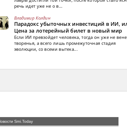
лавры достигли той точки, после которой стало ясн
речь идет уже не о в...
Владимир Колдин
Парадокс убыточных инвестиций в ИИ, и
Цена за лотерейный билет в новый мир
Если ИИ превзойдет человека, тогда он уже не вен
творенья, а всего лишь промежуточная стадия
эволюции, со всеми вытека...