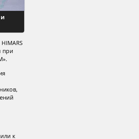
 и
и HIMARS
и при
М».
ия
ников,
лений
или к