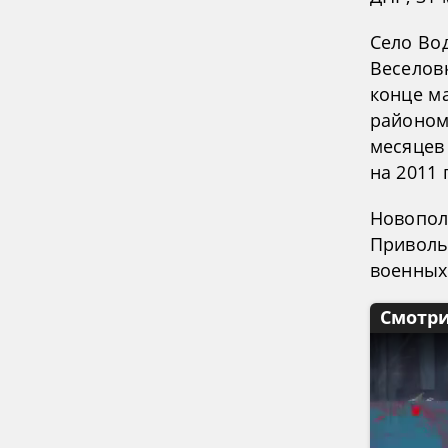
Село Во
Веселовк
конце м
районом
месяцев
на 2011 
Новопол
Приволь
военных
Смотри