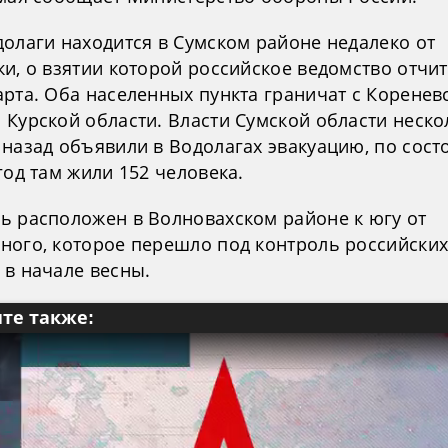
долаги находится в Сумском районе недалеко от
и, о взятии которой российское ведомство отчит
арта. Оба населенных пункта граничат с Коренев
 Курской области. Власти Сумской области неско
 назад объявили в Водолагах эвакуацию, по сос
год там жили 152 человека.
ь расположен в Волновахском районе к югу от
ного, которое перешло под контроль российски
 в начале весны.
те также: