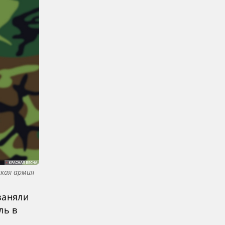
ская армия
заняли
ль в