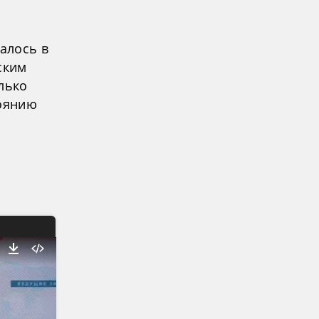
алось в
ским
лько
тоянию
х