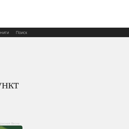
ниги
Поиск
ункт
Красная Весна