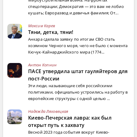
спецоперации; Демократия — это вам не лобио
кушать; Евроразвод и девичья фамилия; От...
Максим Карев
Тяни, детка, тяни!
Анкара сделала заявку по итогам СВО стать
хозяином Черного моря, чего не было с момента
Кючук-Кайнарджийского мира (1774...
Антон Копнин
ПАСЕ утвердила штат гауляйтеров для
пост-России
Эти люди, называющие себя российскими
политиками, официально устроились на работу в
европейские структуры с одной целью ...
Надежда Ляховецкая
Киево-Печерская лавра: как был
открыт путь к захвату
Весной 2023 года события вокруг Киево-