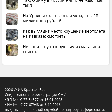
Такую зиму в России никто не ждал: как
так?!
На Урале из казны были украдены 18
миллионов рублей
Как выглядит место крушение вертолета
на Кавказе: смотреть
Не ешьте эту готовую еду из магазина:
список
2026 © ИА Красная Весна
Свидетельства о регистрации СМИ:
• ЭЛ № ФС 77-84377 от 16.01.2023
• ИА № ФС 77-67948 от 6.12.2016
выданы Федеральной службой по надзору в сфере связи,