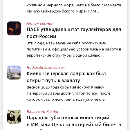
хозяином Черного моря, чего не было с момента
Кючук-Кайнарджийского мира (1774...
Антон Копнин
ПАСЕ утвердила штат гауляйтеров для
пост-России
Эти люди, называющие себя российскими
политиками, официально устроились на работу в
европейские структуры с одной целью ...
Надежда Ляховецкая
Киево-Печерская лавра: как был
открыт путь к захвату
Весной 2023 года события вокруг Киево-
Печерской лавры достигли той точки, после
которой стало ясно: речь идет уже не о в...
Владимир Колдин
Парадокс убыточных инвестиций
в ИИ, или Цена за лотерейный билет в