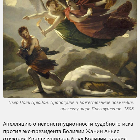
Пьер Поль Прюдон. Правосудие и Божественное возмездие,
преследующие Преступление. 1808
Апелляцию о неконституционности судебного иска
против экс-президента Боливии Жанин Аньес
отклонил Конституционный суд Боливии, заявил