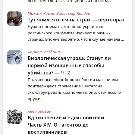
быть! Нет слов... О, этот дивный новый м...
Максим Карев
,
Владимир Колдин
Тут явился всем на страх — вертопрах
Нужно понимать, что опыт украинско-
российского конфликта изучают в разных
странах. Вполне вероятно, что в случае начала ...
Лариса Беседина
Биологическая угроза. Станут ли
нормой изощренные способы
убийства? — Ч. 2
Полученные Минобороны России материалы
подтверждают стремление Пентагона
сконструировать компоненты биологического
оружи...
Лев Коровин
Вдохновение и вдохновители.
Часть XIV. От агентов до
воспитанников