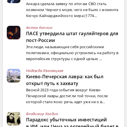
Анкара сделала заявку по итогам СВО стать
хозяином Черного моря, чего не было с момента
Кючук-Кайнарджийского мира (1774...
Антон Копнин
ПАСЕ утвердила штат гауляйтеров для
пост-России
Эти люди, называющие себя российскими
политиками, официально устроились на работу в
европейские структуры с одной целью ...
Надежда Ляховецкая
Киево-Печерская лавра: как был
открыт путь к захвату
Весной 2023 года события вокруг Киево-
Печерской лавры достигли той точки, после
которой стало ясно: речь идет уже не о в...
Владимир Колдин
Парадокс убыточных инвестиций
в ИИ, или Цена за лотерейный билет в