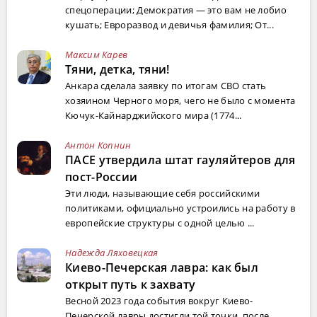
спецоперации; Демократия — это вам не лобио
кушать; Евроразвод и девичья фамилия; От...
Максим Карев
Тяни, детка, тяни!
Анкара сделала заявку по итогам СВО стать
хозяином Черного моря, чего не было с момента
Кючук-Кайнарджийского мира (1774...
Антон Копнин
ПАСЕ утвердила штат гауляйтеров для
пост-России
Эти люди, называющие себя российскими
политиками, официально устроились на работу в
европейские структуры с одной целью ...
Надежда Ляховецкая
Киево-Печерская лавра: как был
открыт путь к захвату
Весной 2023 года события вокруг Киево-
Печерской лавры достигли той точки, после