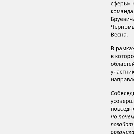
сферы» 
команда
Бруевич
Черномы
Весна.
В рамка
в котор
областе
участни
направл
Собесед
усоверш
повседн
но поче
позабот
организ