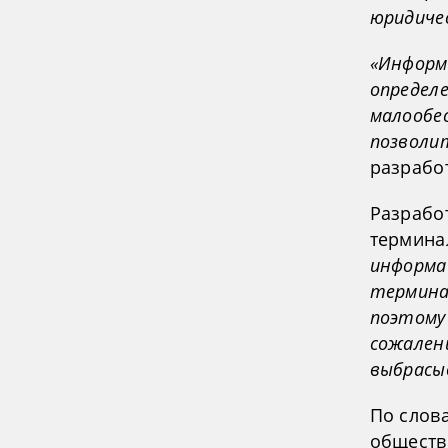
юридичес
«Информ
определ
малообе
позволи
разрабо
Разрабо
термина
информа
термина
поэтому
сожален
выбрасыв
По слов
обществ