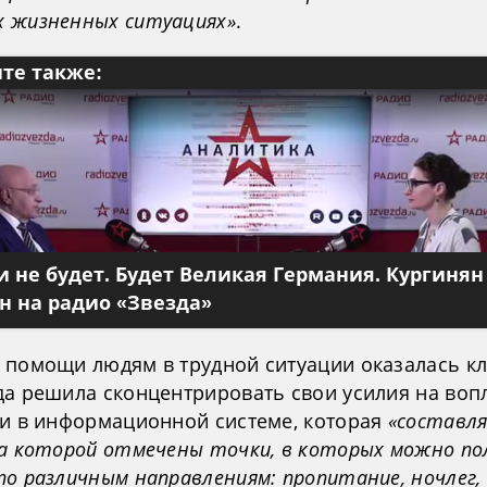
 жизненных ситуациях»
.
те также:
 не будет. Будет Великая Германия. Кургинян
 на радио «Звезда»
 помощи людям в трудной ситуации оказалась к
да решила сконцентрировать свои усилия на во
еи в информационной системе, которая
«составл
на которой отмечены точки, в которых можно п
по различным направлениям: пропитание, ночлег,