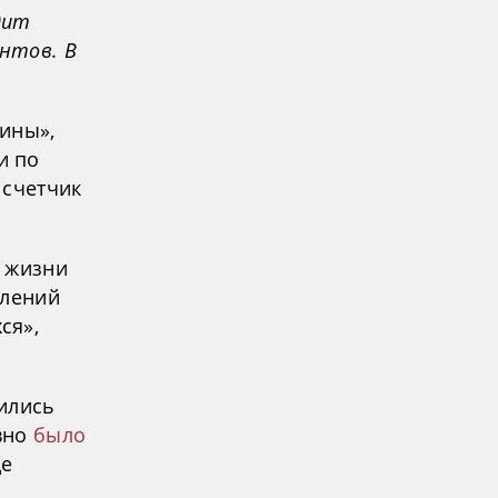
дит
ентов. В
ины»,
и по
 счетчик
р жизни
влений
ся»,
ились
вно
было
де