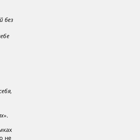
й без
ебе
ебя,
ях»
.
мках
о не