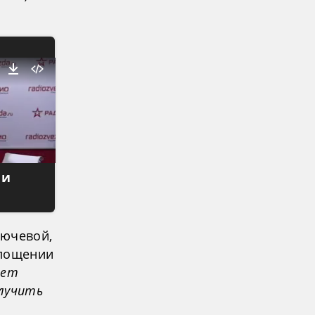
 и
лючевой,
площении
яет
олучить