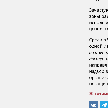
Зачасту
зоны ра
использ
ценност
Среди о
одной и
и качес
доступно
направл
надзор 
организа
незащищ
Гатчи