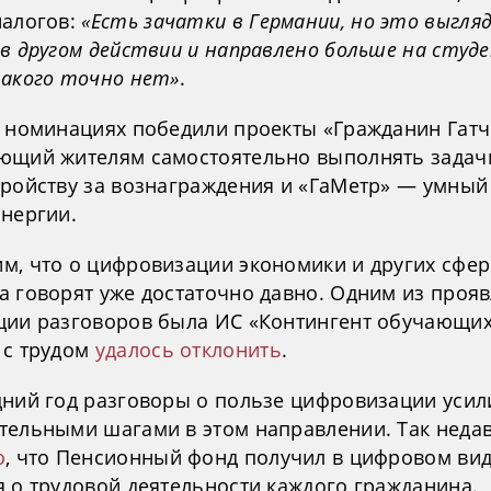
налогов:
«Есть зачатки в Германии, но это выгля
в другом действии и направлено больше на студ
такого точно нет»
.
х номинациях победили проекты «Гражданин Гатч
ющий жителям самостоятельно выполнять задач
тройству за вознаграждения и «ГаМетр» — умный
энергии.
м, что о цифровизации экономики и других сфе
а говорят уже достаточно давно. Одним из проя
ции разговоров была ИС «Контингент обучающих
 с трудом
удалось отклонить
.
дний год разговоры о пользе цифровизации усил
тельными шагами в этом направлении. Так неда
о
, что Пенсионный фонд получил в цифровом ви
я о трудовой деятельности каждого гражданина.