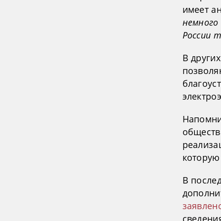
имеет а
немного 
России 
В други
позволя
благоус
электро
Напомни
обществ
реализа
которую
В после
дополни
заявлен
сведени