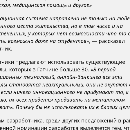
кая, медицинская помощь и другое»
ационная система направлена не только на люде
енного места жительства, но в том числе и на
спеченных, у которых нет возможности что-то с
ть, возможно даже на студентов»
, — рассказал
тчик.
тчики предлагают использовать существующие
лы, которых в Гатчине больше 30.
«В период
ционных технологий, онлайн-банкинга все эти
лы становятся неактуальными, они не окупают с
 если ничего инновационного не придумают то, к
ию, их всех придется продавать на металлолом,
ать. Почему бы не использовать их в благих цел
ам разработчика, среди других предложений в ра
енной номинации разработка выделяется тем, чт