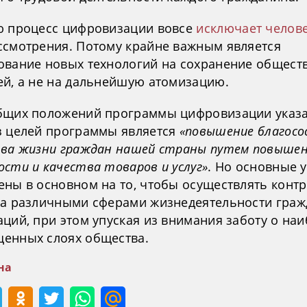
ю процесс цифровизации вовсе
исключает челов
ссмотрения. Потому крайне важным является
ование новых технологий на сохранение общест
ей, а не на дальнейшую атомизацию.
бщих положений программы цифровизации указа
з целей программы является
«повышение благосо
тва жизни граждан нашей страны путем повыше
сти и качества товаров и услуг»
. Но основные 
ены в основном на то, чтобы осуществлять контр
за различными сферами жизнедеятельности граж
ций, при этом упуская из внимания заботу о на
енных слоях общества.
на