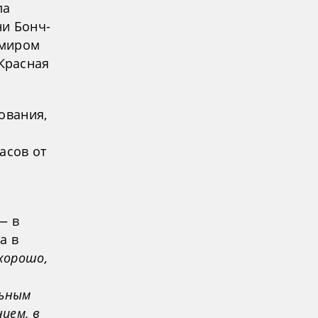
ла
ни Бонч-
имиром
Красная
ования,
асов от
— в
а в
 хорошо,
льным
ием, в