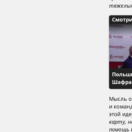
тяжелых
Смотри
Польши
Шафран
Мысль о
и коман
этой ид
карту, 
помощь 