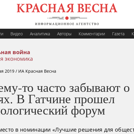
ти
Видео
Аналитика
Авторы
Комментарии
Газета
К
ная война
я экономика
ая 2019
/ ИА Красная Весна
ему-то часто забывают о
ях. В Гатчине прошел
нологический форум
место в номинации «Лучшие решения для общес