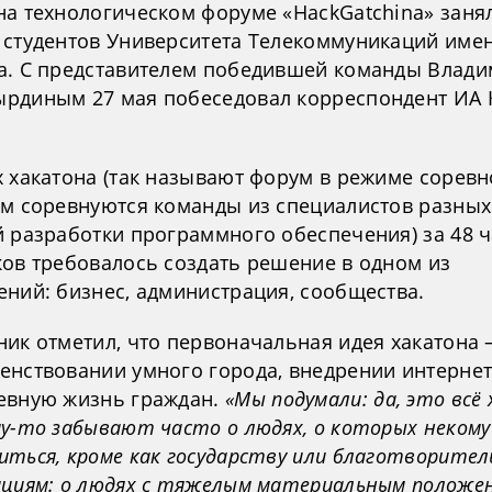
на технологическом форуме «HackGatchina» заня
 студентов Университета Телекоммуникаций име
а. С представителем победившей команды Влад
рдиным 27 мая побеседовал корреспондент ИА 
х хакатона (так называют форум в режиме соревн
ом соревнуются команды из специалистов разных
й разработки программного обеспечения) за 48 ч
ков требовалось создать решение в одном из
ений: бизнес, администрация, сообщества.
ник отметил, что первоначальная идея хакатона 
енствовании умного города, внедрении интернет
евную жизнь граждан.
«Мы подумали: да, это всё
му-то забывают часто о людях, о которых некому
иться, кроме как государству или благотворите
ациям: о людях с тяжелым материальным положен