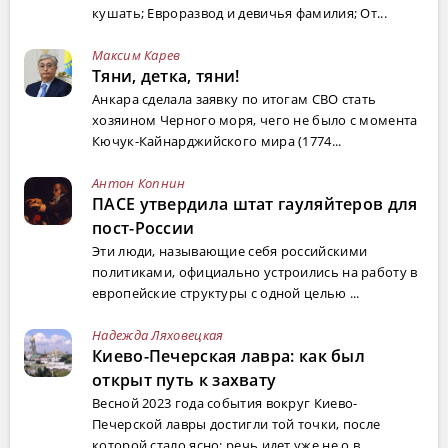
кушать; Евроразвод и девичья фамилия; От...
Максим Карев
Тяни, детка, тяни!
Анкара сделала заявку по итогам СВО стать
хозяином Черного моря, чего не было с момента
Кючук-Кайнарджийского мира (1774...
Антон Копнин
ПАСЕ утвердила штат гауляйтеров для
пост-России
Эти люди, называющие себя российскими
политиками, официально устроились на работу в
европейские структуры с одной целью ...
Надежда Ляховецкая
Киево-Печерская лавра: как был
открыт путь к захвату
Весной 2023 года события вокруг Киево-
Печерской лавры достигли той точки, после
которой стало ясно: речь идет уже не о в...