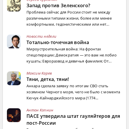
Запад против Зеленского?
Проблема сейчас для России стоит не между
различными типами жизни, более или менее
комфортными, гедонистическими или нет...
Новости недели
Тотально-точечная война
Мироустроительная война: На фронтах
спецоперации; Демократия — это вам не лобио
кушать; Евроразвод и девичья фамилия; От...
Максим Карев
Тяни, детка, тяни!
Анкара сделала заявку по итогам СВО стать
хозяином Черного моря, чего не было с момента
Кючук-Кайнарджийского мира (1774...
Антон Копнин
ПАСЕ утвердила штат гауляйтеров для
пост-России