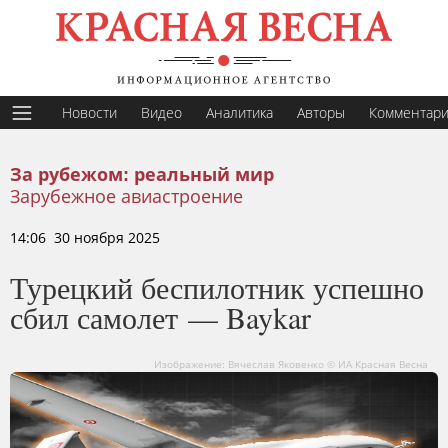
Новости
Видео
Аналитика
Авторы
Комментар
За рубежом: реальный мир
Зарубежное авиастроение
14:06 30 ноября 2025
Турецкий беспилотник успешно
сбил самолет — Baykar
Изображение: Вячеслав Яковенко © ИА Красная Весна