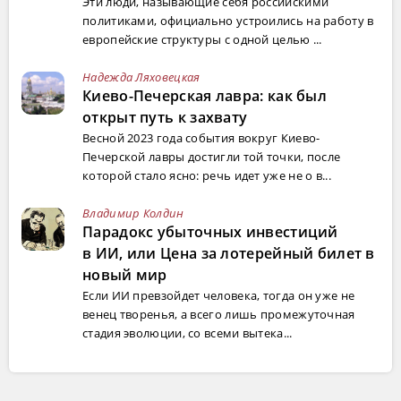
Эти люди, называющие себя российскими
политиками, официально устроились на работу в
европейские структуры с одной целью ...
Надежда Ляховецкая
Киево-Печерская лавра: как был
открыт путь к захвату
Весной 2023 года события вокруг Киево-
Печерской лавры достигли той точки, после
которой стало ясно: речь идет уже не о в...
Владимир Колдин
Парадокс убыточных инвестиций
в ИИ, или Цена за лотерейный билет в
новый мир
Если ИИ превзойдет человека, тогда он уже не
венец творенья, а всего лишь промежуточная
стадия эволюции, со всеми вытека...